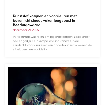
Kunststof kozijnen en voordeuren met
bovenlicht steeds vaker toegepast in
Heerhugowaard
december 21, 2025
In Heerhugowaard en omliggende dorpen, zoals Broek
op Langedijk, Oudkarspel en Sint Pancras, is de
aandacht voor duurzaam en onderhoudsarm wonen de
afgelopen jaren duidelijk