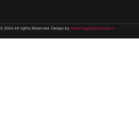
© 2024 All rights Reserved. Design by
HeerHugoWaardGids.nl