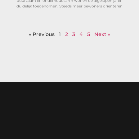
duurzaam en onderhoudsarm wonen de afgelopen jaren
duidelijk toegenomen. Steeds meer bewoners oriënteren
« Previous
1
2
3
4
5
Next »