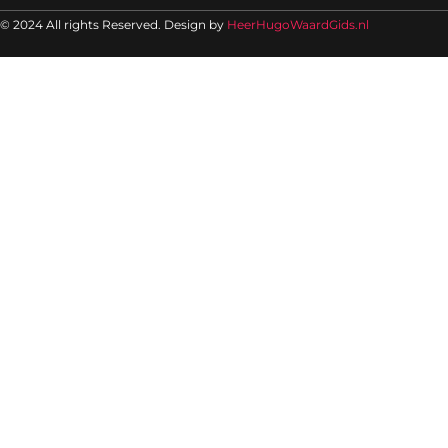
© 2024 All rights Reserved. Design by
HeerHugoWaardGids.nl