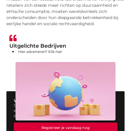
retailers zich steeds meer richten op duurzaamheid en
ethische consumptie, moeten wereldwinkels zich
onderscheiden door hun diepgaande betrokkenheid bij
eerlijke handel en sociale rechtvaardigheid.
Uitgelichte Bedrijven
Hier adverteren? Klik hier
Wil jij ook een blog plaatsen op onze website?
Ons platform biedt jou de perfecte mogelijkheid om jouw
stem te laten horen. Registreer vandaag nog en start
direct met publiceren!
Registreer je vandaag nog