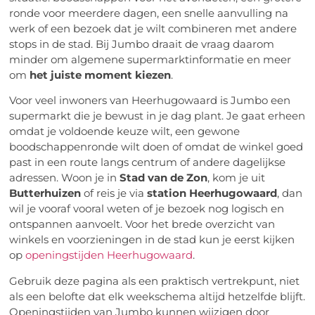
ronde voor meerdere dagen, een snelle aanvulling na
werk of een bezoek dat je wilt combineren met andere
stops in de stad. Bij Jumbo draait de vraag daarom
minder om algemene supermarktinformatie en meer
om
het juiste moment kiezen
.
Voor veel inwoners van Heerhugowaard is Jumbo een
supermarkt die je bewust in je dag plant. Je gaat erheen
omdat je voldoende keuze wilt, een gewone
boodschappenronde wilt doen of omdat de winkel goed
past in een route langs centrum of andere dagelijkse
adressen. Woon je in
Stad van de Zon
, kom je uit
Butterhuizen
of reis je via
station Heerhugowaard
, dan
wil je vooraf vooral weten of je bezoek nog logisch en
ontspannen aanvoelt. Voor het brede overzicht van
winkels en voorzieningen in de stad kun je eerst kijken
op
openingstijden Heerhugowaard
.
Gebruik deze pagina als een praktisch vertrekpunt, niet
als een belofte dat elk weekschema altijd hetzelfde blijft.
Openingstijden van Jumbo kunnen wijzigen door