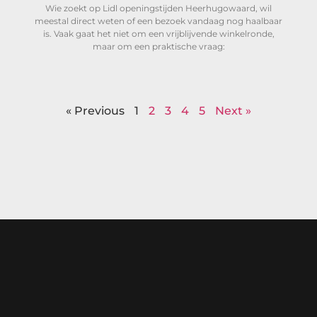
Wie zoekt op Lidl openingstijden Heerhugowaard, wil
meestal direct weten of een bezoek vandaag nog haalbaar
is. Vaak gaat het niet om een vrijblijvende winkelronde,
maar om een praktische vraag:
« Previous
1
2
3
4
5
Next »