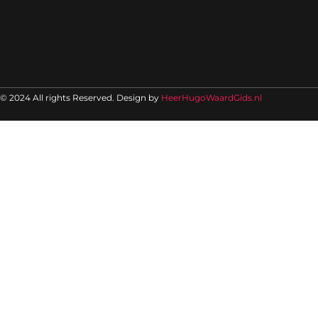
© 2024 All rights Reserved. Design by
HeerHugoWaardGids.nl