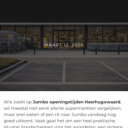
MAART 12, 2026
Wie zoekt op
Jumbo openingstijden Heerhugowaard
,
wil meestal niet eerst allerlei supermarkten vergelijken,
maar snel weten of een rit naar Jumbo vandaag nog
goed uitkomt. Vaak gaat het om een heel praktische
situatie: boodschappen voor het avondeten, een grotere