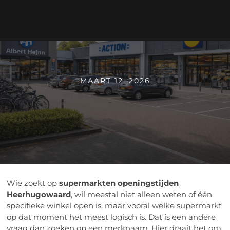
MAART 12, 2026
Wie zoekt op
supermarkten openingstijden
Heerhugowaard
, wil meestal niet alleen weten of één
specifieke winkel open is, maar vooral welke supermarkt
op dat moment het meest logisch is. Dat is een andere
vraag dan zoeken op een merknaam. Hier draait het om