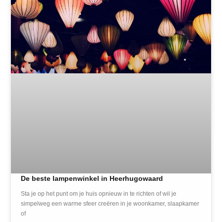
De beste lampenwinkel in Heerhugowaard
Sta je op het punt om je huis opnieuw in te richten of wil je
simpelweg een warme sfeer creëren in je woonkamer, slaapkamer
of