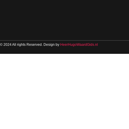
© 2024 All rights Reserved. Design by
HeerHugoWaardGids.nl