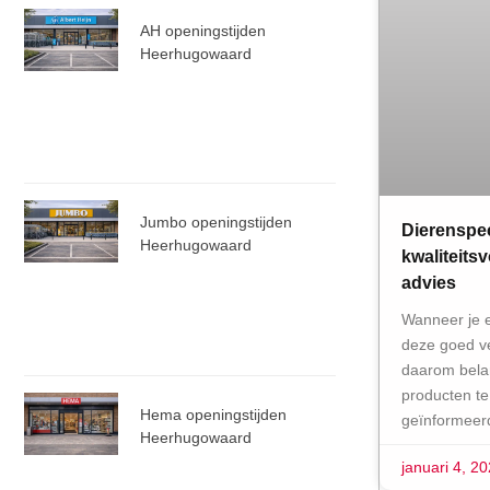
AH openingstijden
Heerhugowaard
Jumbo openingstijden
Dierenspe
Heerhugowaard
kwaliteits
advies
Wanneer je ee
deze goed ve
daarom belan
producten te
Hema openingstijden
geïnformeer
Heerhugowaard
januari 4, 2