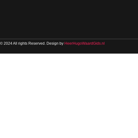
© 2024 All rights Reserved. Design by
HeerHugoWaardGids.nl