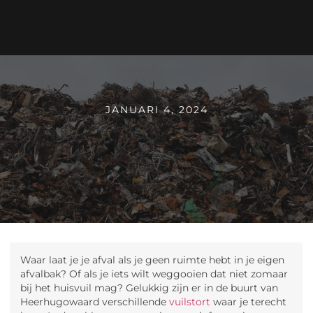
JANUARI 4, 2024
Waar laat je je afval als je geen ruimte hebt in je eigen
afvalbak? Of als je iets wilt weggooien dat niet zomaar
bij het huisvuil mag? Gelukkig zijn er in de buurt van
Heerhugowaard verschillende
vuilstort
waar je terecht