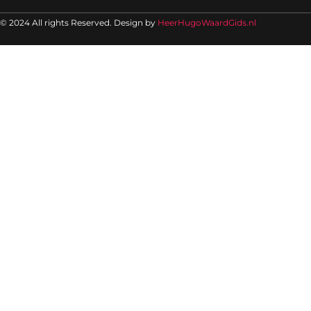
© 2024 All rights Reserved. Design by
HeerHugoWaardGids.nl