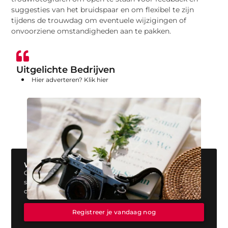
suggesties van het bruidspaar en om flexibel te zijn
tijdens de trouwdag om eventuele wijzigingen of
onvoorziene omstandigheden aan te pakken.
Uitgelichte Bedrijven
Hier adverteren? Klik hier
Wil jij ook een blog plaatsen op onze website?
Ons platform biedt jou de perfecte mogelijkheid om jouw
stem te laten horen. Registreer vandaag nog en start
direct met publiceren!
Registreer je vandaag nog