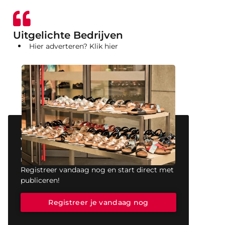
Uitgelichte Bedrijven
Hier adverteren? Klik hier
Wil jij ook een blog plaatsen op onze
website?
Ons platform biedt jou de perfecte
mogelijkheid om jouw stem te laten horen.
Registreer vandaag nog en start direct met
publiceren!
Registreer je vandaag nog