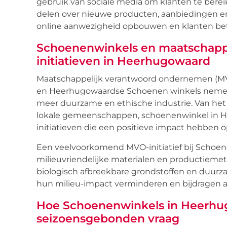
gebruik van sociale media om klanten te bere
delen over nieuwe producten, aanbiedingen 
online aanwezigheid opbouwen en klanten bet
Schoenenwinkels en maatschapp
initiatieven in Heerhugowaard
Maatschappelijk verantwoord ondernemen (MVO
en Heerhugowaardse Schoenen winkels nemen ac
meer duurzame en ethische industrie. Van het
lokale gemeenschappen, schoenenwinkel in He
initiatieven die een positieve impact hebben 
Een veelvoorkomend MVO-initiatief bij Schoen
milieuvriendelijke materialen en productiemet
biologisch afbreekbare grondstoffen en duur
hun milieu-impact verminderen en bijdragen 
Hoe Schoenenwinkels in Heerhu
seizoensgebonden vraag