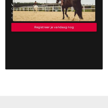
Wil jij ook een blog plaatsen op onze website?
Ons platform biedt jou de perfecte mogelijkheid om jouw
stem te laten horen. Registreer vandaag nog en start
direct met publiceren!
Registreer je vandaag nog