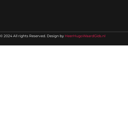
© 2024 All rights Reserved. Design by
HeerHugoWaardGids.nl