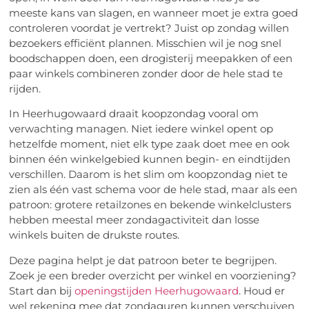
meeste kans van slagen, en wanneer moet je extra goed
controleren voordat je vertrekt? Juist op zondag willen
bezoekers efficiënt plannen. Misschien wil je nog snel
boodschappen doen, een drogisterij meepakken of een
paar winkels combineren zonder door de hele stad te
rijden.
In Heerhugowaard draait koopzondag vooral om
verwachting managen. Niet iedere winkel opent op
hetzelfde moment, niet elk type zaak doet mee en ook
binnen één winkelgebied kunnen begin- en eindtijden
verschillen. Daarom is het slim om koopzondag niet te
zien als één vast schema voor de hele stad, maar als een
patroon: grotere retailzones en bekende winkelclusters
hebben meestal meer zondagactiviteit dan losse
winkels buiten de drukste routes.
Deze pagina helpt je dat patroon beter te begrijpen.
Zoek je een breder overzicht per winkel en voorziening?
Start dan bij
openingstijden Heerhugowaard
. Houd er
wel rekening mee dat zondaguren kunnen verschuiven