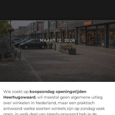
MAART 12, 2026
Wie zoekt op
koopzondag openingstijden
Heerhugowaard
, wil meestal geen algemene uitleg
over winkelen in Nederland, maar een praktisch
antwoord: welke soorten winkels zijn op zondag vaak
open, in welk deel van Heerhugowaard heb je de