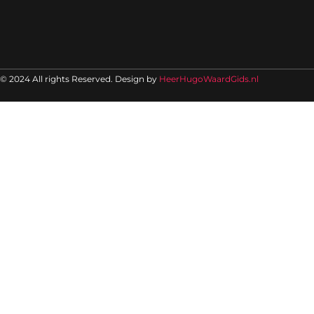
© 2024 All rights Reserved. Design by
HeerHugoWaardGids.nl