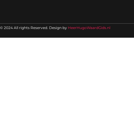
© 2024 All rights Reserved. Design by
HeerHugoWaardGids.nl