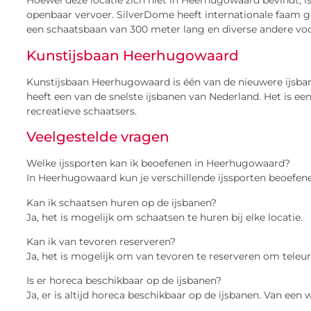
Hoewel deze locatie zich niet in Heerhugowaard bevindt, is
openbaar vervoer. SilverDome heeft internationale faam g
een schaatsbaan van 300 meter lang en diverse andere voo
Kunstijsbaan Heerhugowaard
Kunstijsbaan Heerhugowaard is één van de nieuwere ijsb
heeft een van de snelste ijsbanen van Nederland. Het is ee
recreatieve schaatsers.
Veelgestelde vragen
Welke ijssporten kan ik beoefenen in Heerhugowaard?
In Heerhugowaard kun je verschillende ijssporten beoefenen
Kan ik schaatsen huren op de ijsbanen?
Ja, het is mogelijk om schaatsen te huren bij elke locatie.
Kan ik van tevoren reserveren?
Ja, het is mogelijk om van tevoren te reserveren om teleu
Is er horeca beschikbaar op de ijsbanen?
Ja, er is altijd horeca beschikbaar op de ijsbanen. Van ee