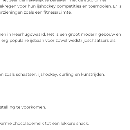
 het zeer gemakkelijk te bereiken met de auto of het
ekregen voor hun ijshockey competities en toernooien. Er is
rzieningen zoals een fitnessruimte.
anen in Heerhugowaard. Het is een groot modern gebouw en
n erg populaire ijsbaan voor zowel wedstrijdschaatsers als
 zoals schaatsen, ijshockey, curling en kunstrijden.
rstelling te voorkomen.
n warme chocolademelk tot een lekkere snack.