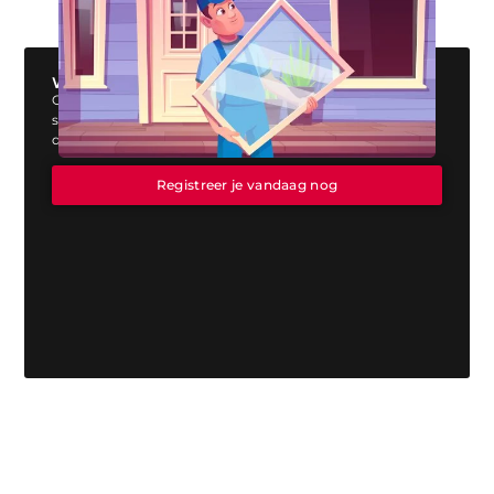
Wil jij ook een blog plaatsen op onze website?
Ons platform biedt jou de perfecte mogelijkheid om jouw
stem te laten horen. Registreer vandaag nog en start
direct met publiceren!
Registreer je vandaag nog