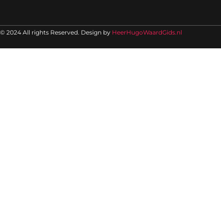
© 2024 All rights Reserved. Design by
HeerHugoWaardGids.nl