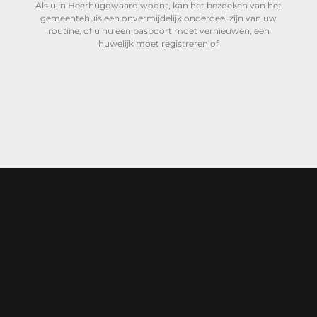
Als u in Heerhugowaard woont, kan het bezoeken van het
gemeentehuis een onvermijdelijk onderdeel zijn van uw
routine, of u nu een paspoort moet vernieuwen, een
huwelijk moet registreren of