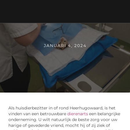
JANUARI 4, 2024
Als huisdierbezitter in of rond Heerhugowaard, is het
vinden van een betrouwbare
dierenarts
een belangrijke
onderneming. U wilt natuurlijk de beste zorg voor uw
harige of gevederde vriend, mocht hij of zij ziek of