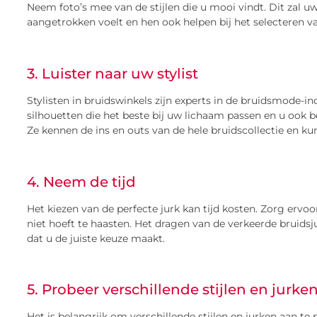
Neem foto’s mee van de stijlen die u mooi vindt. Dit zal uw
aangetrokken voelt en hen ook helpen bij het selecteren v
3. Luister naar uw stylist
Stylisten in bruidswinkels zijn experts in de bruidsmode-in
silhouetten die het beste bij uw lichaam passen en u ook be
Ze kennen de ins en outs van de hele bruidscollectie en kun
4. Neem de tijd
Het kiezen van de perfecte jurk kan tijd kosten. Zorg ervoo
niet hoeft te haasten. Het dragen van de verkeerde bruidsj
dat u de juiste keuze maakt.
5. Probeer verschillende stijlen en jurke
Het is belangrijk om verschillende stijlen en jurken aan te 