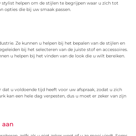
 stylist helpen om de stijlen te begrijpen waar u zich tot
an opties die bij uw smaak passen.
dustrie. Ze kunnen u helpen bij het bepalen van de stijlen en
geleiden bij het selecteren van de juiste stof en accessoires.
nen u helpen bij het vinden van de look die u wilt bereiken.
r dat u voldoende tijd heeft voor uw afspraak, zodat u zich
urk kan een hele dag verpesten, dus u moet er zeker van zijn
n aan
proberen, zelfs als u niet zeker weet of u ze mooi vindt. Soms