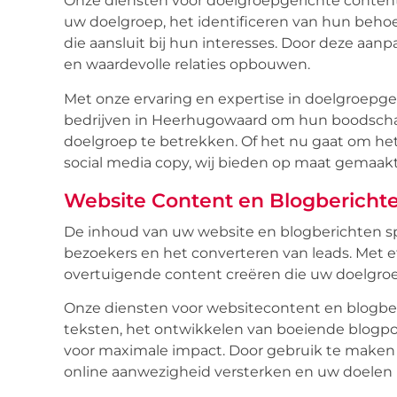
Onze diensten voor doelgroepgerichte content
uw doelgroep, het identificeren van hun beho
die aansluit bij hun interesses. Door deze aa
en waardevolle relaties opbouwen.
Met onze ervaring en expertise in doelgroepg
bedrijven in Heerhugowaard om hun boodschap
doelgroep te betrekken. Of het nu gaat om het
social media copy, wij bieden op maat gemaakt
Website Content en Blogberichte
De inhoud van uw website en blogberichten spe
bezoekers en het converteren van leads. Met e
overtuigende content creëren die uw doelgroep
Onze diensten voor websitecontent en blogber
teksten, het ontwikkelen van boeiende blogpo
voor maximale impact. Door gebruik te make
online aanwezigheid versterken en uw doelen 