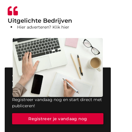
Uitgelichte Bedrijven
Hier adverteren? Klik hier
Wil jij ook een blog plaatsen op onze
website?
Ons platform biedt jou de perfecte
mogelijkheid om jouw stem te laten horen.
Registreer vandaag nog en start direct met
publiceren!
Registreer je vandaag nog